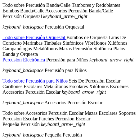
Todo sobre Percusión Banda/Calle
Tambores y Redoblantes
Bombos Banda/Calle
Accesorios Percusión Banda/Calle
Percusión Orquestal
keyboard_arrow_right
keyboard_backspace
Percusión Orquestal
Todo sobre Percusión Orquestal
Bombos de Orquesta
Liras De
Concierto
Marimbas
Timbales Sinfónicos
Vibráfonos
Xilófonos
Campanólogos
Metalófonos
Mazas Percusión Sinfónica
Platos
Banda y Orquesta
Percusión Electrónica
Percusión para Niños
keyboard_arrow_right
keyboard_backspace
Percusión para Niños
Todo sobre Percusión para Niños
Sets De Percusión Escolar
Carillones Escolares
Metalófonos Escolares
Xilófonos Escolares
Accesorios Percusión Escolar
keyboard_arrow_right
keyboard_backspace
Accesorios Percusión Escolar
Todo sobre Accesorios Percusión Escolar
Mazas Escolares
Soportes
Percusión Escolar
Parches Percusion Escolar
Pequeña Percusión
keyboard_arrow_right
keyboard_backspace
Pequeña Percusión