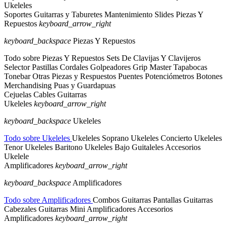
Ukeleles
Soportes Guitarras y Taburetes
Mantenimiento
Slides
Piezas Y
Repuestos
keyboard_arrow_right
keyboard_backspace
Piezas Y Repuestos
Todo sobre Piezas Y Repuestos
Sets De Clavijas Y Clavijeros
Selector Pastillas
Cordales
Golpeadores
Grip Master
Tapabocas
Tonebar
Otras Piezas y Respuestos
Puentes
Potenciómetros
Botones
Merchandising
Puas y Guardapuas
Cejuelas
Cables Guitarras
Ukeleles
keyboard_arrow_right
keyboard_backspace
Ukeleles
Todo sobre Ukeleles
Ukeleles Soprano
Ukeleles Concierto
Ukeleles
Tenor
Ukeleles Baritono
Ukeleles Bajo
Guitaleles
Accesorios
Ukelele
Amplificadores
keyboard_arrow_right
keyboard_backspace
Amplificadores
Todo sobre Amplificadores
Combos Guitarras
Pantallas Guitarras
Cabezales Guitarras
Mini Amplificadores
Accesorios
Amplificadores
keyboard_arrow_right