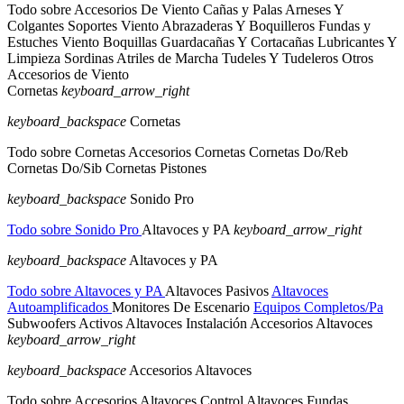
Todo sobre Accesorios De Viento
Cañas y Palas
Arneses Y
Colgantes
Soportes Viento
Abrazaderas Y Boquilleros
Fundas y
Estuches Viento
Boquillas
Guardacañas Y Cortacañas
Lubricantes Y
Limpieza
Sordinas
Atriles de Marcha
Tudeles Y Tudeleros
Otros
Accesorios de Viento
Cornetas
keyboard_arrow_right
keyboard_backspace
Cornetas
Todo sobre Cornetas
Accesorios Cornetas
Cornetas Do/Reb
Cornetas Do/Sib
Cornetas Pistones
keyboard_backspace
Sonido Pro
Todo sobre Sonido Pro
Altavoces y PA
keyboard_arrow_right
keyboard_backspace
Altavoces y PA
Todo sobre Altavoces y PA
Altavoces Pasivos
Altavoces
Autoamplificados
Monitores De Escenario
Equipos Completos/Pa
Subwoofers Activos
Altavoces Instalación
Accesorios Altavoces
keyboard_arrow_right
keyboard_backspace
Accesorios Altavoces
Todo sobre Accesorios Altavoces
Control Altavoces
Fundas