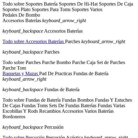
Todo sobre Soportes Batería
Soportes De Hi-Hat
Soportes De Caja
Soportes Plato
Soportes Para Toms
Soportes Varios
Pedales De Bombo
Accesorios Baterías
keyboard_arrow_right
keyboard_backspace
Accesorios Baterías
Todo sobre Accesorios Baterías
Parches
keyboard_arrow_right
keyboard_backspace
Parches
Todo sobre Parches
Parche Bombo
Parche Caja
Set de Parches
Parche Tom
Baquetas y Mazas
Pad De Practicas
Fundas de Batería
keyboard_arrow_right
keyboard_backspace
Fundas de Batería
Todo sobre Fundas de Batería
Fundas Bombos
Fundas Y Estuches
De Cajas
Fundas Toms
Sets De Fundas Baterías
Fundas Varias
Escobillas Y Rods
Recambios
Accesorios Varios Baterías
Bordoneros
keyboard_backspace
Percusión
Todo sobre Percusión
Percusión Acústica
keyboard_arrow_right