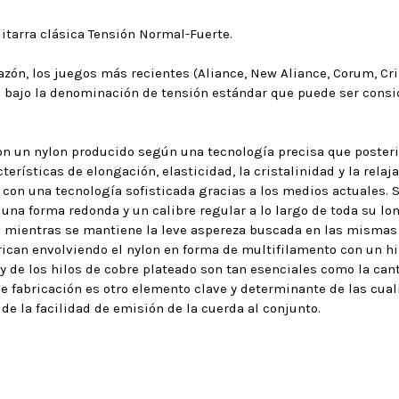
tarra clásica Tensión Normal-Fuerte.
razón, los juegos más recientes (Aliance, New Aliance, Corum, Cri
n bajo la denominación de tensión estándar que puede ser cons
con un nylon producido según una tecnología precisa que poste
erísticas de elongación, elasticidad, la cristalinidad y la relaja
e con una tecnología sofisticada gracias a los medios actuales. 
na forma redonda y un calibre regular a lo largo de toda su lon
to mientras se mantiene la leve aspereza buscada en las mismas
ican envolviendo el nylon en forma de multifilamento con un hi
 y de los hilos de cobre plateado son tan esenciales como la can
de fabricación es otro elemento clave y determinante de las cua
 de la facilidad de emisión de la cuerda al conjunto.