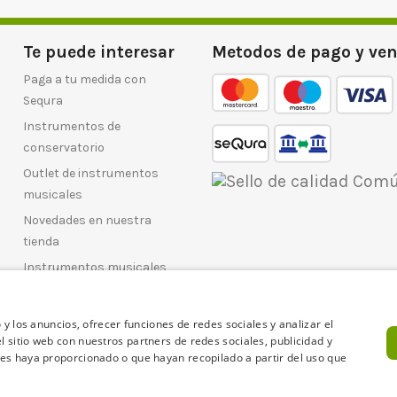
Te puede interesar
Metodos de pago y ven
mastercard
maestro
Visa
Paga a tu medida con
Sequra
Instrumentos de
Transferencia
conservatorio
Outlet de instrumentos
musicales
Novedades en nuestra
tienda
Instrumentos musicales
para regalar esta navidad
Black Friday 2025: ofertas
 y los anuncios, ofrecer funciones de redes sociales y analizar el
en instrumentos musicales
 sitio web con nuestros partners de redes sociales, publicidad y
es haya proporcionado o que hayan recopilado a partir del uso que
usica Extremadura S.L. - B06238638 - C/Arturo Barea 19, 060