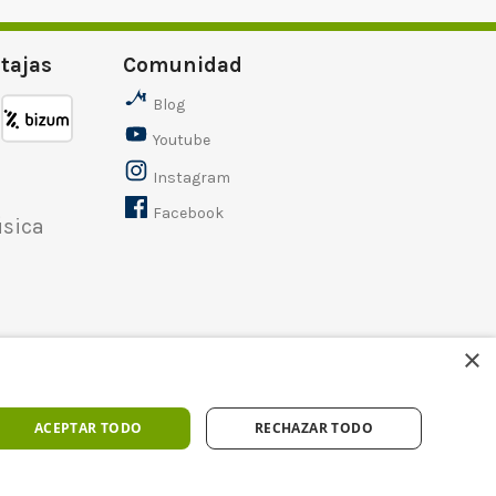
tajas
Comunidad
CTT
Sequra
Blog
Express
Youtube
Instagram
Facebook
×
ACEPTAR TODO
RECHAZAR TODO
11 Badajoz - Tel 956531346