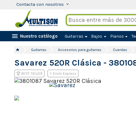
Contacta con nosotros
keyboard_arrow_down
menu
Nuestro catálogo
Guitarras
Bajos
Pianos
Te
Guitarras
Accesorios para guitarras
Cuerdas
home
Savarez 520R Clásica -
38010
🏆 BEST SELLER
⚡ Envío Express