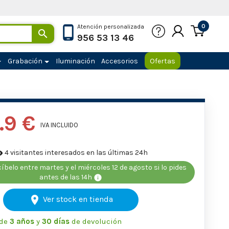
0
Atención personalizada

956 53 13 46
Grabación
Iluminación
Accesorios
Ofertas
.9 €
IVA INCLUIDO
4 visitantes interesados en las últimas 24h
lity
cíbelo entre martes y el miércoles 12 de agosto si lo pides
antes de las 14h
info
location_on
Ver stock en tienda
de
3 años
y
30 días
de devolución