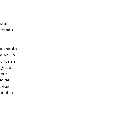
stal
iderada
riormente
ción. La
Su forma
gitud. La
 por
lo de
tidad
lidades