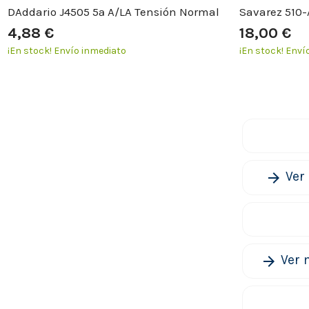
DAddario J4505 5ª A/LA Tensión Normal
Savarez 510
4,88 €
18,00 €
¡En stock!
Envío inmediato
¡En stock!
Envío
Ver
arrow_forward
Ver 
arrow_forward