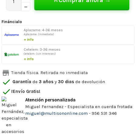
Comprar ahora →
Fináncialo
Aplazame: 4-36 meses
Aplazame: (inmediata)
+ info
Cetelem: 3-36 meses
Cetelem: (sin intereses)
+ info
store
Tienda física. Retirada no inmediata
check
Garantía
de
3 años
y
30 dias
de devolución
check
¡Envío Gratis!
Atención personalizada
Miguel Fernandez - Especialista en cuerda frotada
miguel@multisononline.com
- 956 531 346