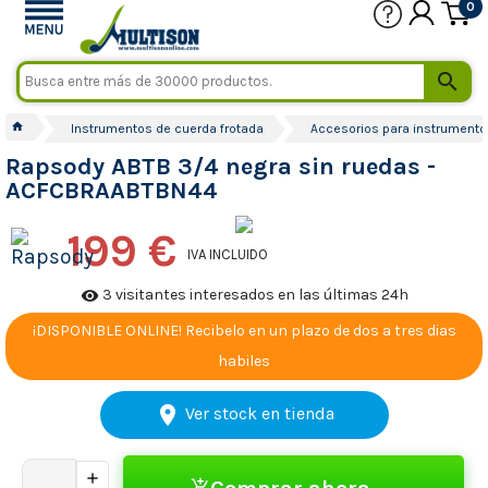
0

home
Instrumentos de cuerda frotada
Accesorios para instrumento
Rapsody ABTB 3/4 negra sin ruedas -
ACFCBRAABTBN44
199 €
IVA INCLUIDO
3 visitantes interesados en las últimas 24h
visibility
¡DISPONIBLE ONLINE! Recibelo en un plazo de dos a tres dias
habiles
location_on
Ver stock en tienda
add_shopping_cart