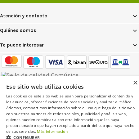

Atención y contacto

Quiénes somos

Te puede interesar
mastercard
maestro
Visa
CTT
Sequra
Transfere
Express
×
Comunidad
Ese sitio web utiliza cookies
Las cookies de este sitio web se usan para personalizar el contenido y
los anuncios, ofrecer funciones de redes sociales y analizar el tráfico.
Además, compartimos información sobre el uso que haga del sitio web
Multisononline.com - Promusica Extremadura S.L. -
con nuestros partners de redes sociales, publicidad y análisis web,
B06238638 - C/Arturo Barea 19, 06011 Badajoz - Tel
quienes pueden combinarla con otra información que les haya
956531346
proporcionado o que hayan recopilado a partir del uso que haya hecho
de sus servicios.
Más información
CONFIGURAR