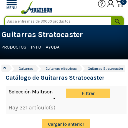
0

Guitarras Stratocaster
PRODUCTOS
INFO
AYUDA
home
Guitarras
Guitarras eléctricas
Guitarras Stratocaster
Catálogo de Guitarras Stratocaster
Selección Multison
Filtrar

Hay 221 artículo(s)
Cargar lo anterior