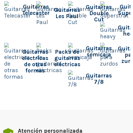
Guitarras
Guit
Guitarras
Guitarras
Telecaster
Super
Double
Les Paul
Cut
Guita
hea
Guitarras
Guita
Packs de
Guitarras
semicaja
pa
guitarras
electricas
zur
eléctricas
de otras
formas
Guitarras
7/8
Atención personalizada